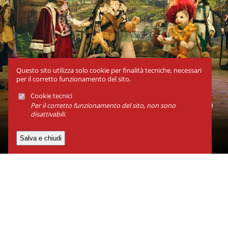
Questo sito utilizza solo cookie per finalità tecniche, necessari
per il corretto funzionamento del sito.
Cookie tecnici
Atelier Carlo Colla & Figli, MILANO, dal 23 gen al 28 feb
Per il corretto funzionamento del sito, non sono
disattivabili.
2027
Il gatto con gli stivali
Associazione Grupporiani
Via Neera 24, 20141, Milano
P.IVA 07285290156
Contatti