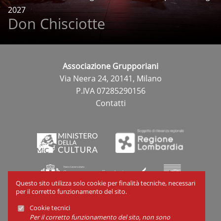
2027
Don Chisciotte
Associazione Grupporiani
Via Neera 24, 20141, Milano
P.IVA 07285290156
Contatti
Questo sito utilizza solo cookie per finalità tecniche, necessari
per il corretto funzionamento del sito.
Cookie tecnici
Cookies
Per il corretto funzionamento del sito, non sono