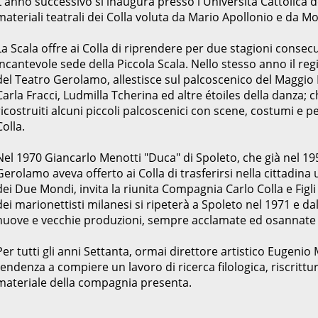
L'anno successivo si inaugura presso l'Università Cattolica 
materiali teatrali dei Colla voluta da Mario Apollonio e da M
La Scala offre ai Colla di riprendere per due stagioni consecut
incantevole sede della Piccola Scala. Nello stesso anno il regi
del Teatro Gerolamo, allestisce sul palcoscenico del Maggio M
Carla Fracci, Ludmilla Tcherina ed altre étoiles della danza; 
ricostruiti alcuni piccoli palcoscenici con scene, costumi e p
Colla.
Nel 1970 Giancarlo Menotti "Duca" di Spoleto, che già nel 1
Gerolamo aveva offerto ai Colla di trasferirsi nella cittadina
dei Due Mondi, invita la riunita Compagnia Carlo Colla e Figl
dei marionettisti milanesi si ripeterà a Spoleto nel 1971 e da
nuove e vecchie produzioni, sempre acclamate ed osannate d
Per tutti gli anni Settanta, ormai direttore artistico Eugenio Mo
tendenza a compiere un lavoro di ricerca filologica, riscrittu
materiale della compagnia presenta.