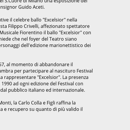
del S.Cuore di Milano una esposizione dei
onsignor Guido Aceti.
ive il celebre ballo "Excelsior" nella
sta Filippo Crivelli, affezionato spettatore
usicale Fiorentino il ballo "Excelsior" con
chiede che nel foyer del Teatro siano
ersonaggi dell'edizione marionettistico dei
957, al momento di abbandonare il
 umbra per partecipare al nascituro Festival
i a rappresentare "Excelsior". La presenza
l 1990 ad ogni edizione del Festival con
al pubblico italiano ed internazionale.
nti, la Carlo Colla e Figli raffina la
ra e recupero su quanto di più valido il