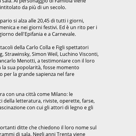
a sala. Al personaggio di Famiola viene
intitolato da più di un secolo.
io si alza alle 20,45 di tutti i giorni,
enica e nei giorni festivi. Ed è un rito per i
giorno dell'Epifania e a Carnevale.
acoli della Carlo Colla e Figli spettatori
g, Strawinsky, Simon Weil, Luchino Visconti,
iancarlo Menotti, a testimoniare con il loro
con la sua popolarità, fosse momento
o per la grande sapienza nel fare
ura con una città come Milano: le
della letteratura, riviste, operette, farse,
scinazione con cui gli attori di legno e gli
ortanti ditte che chiedono il loro nome sul
grammi di sala. Negli anni Trenta viene