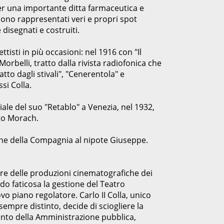
per una importante ditta farmaceutica e
 sono rappresentati veri e propri spot
disegnati e costruiti.
isti in più occasioni: nel 1916 con "Il
Morbelli, tratto dalla rivista radiofonica che
tto dagli stivali", "Cenerentola" e
si Colla.
le del suo "Retablo" a Venezia, nel 1932,
tto Morach.
ezione della Compagnia al nipote Giuseppe.
gare delle produzioni cinematografiche dei
do faticosa la gestione del Teatro
 piano regolatore. Carlo II Colla, unico
sempre distinto, decide di sciogliere la
nto della Amministrazione pubblica,