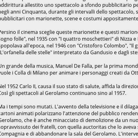
addirittura allestito uno spettacolo a sfondo pubblicitario 
negli anni Cinquanta, durante gli intervalli dello spettacolo,
pubblicitari con marionette, scene e costumi appositamente 
Persino il cinema sceglie queste marionette e questi marionett
sogno folle", nel 1935 con "I quattro moschettieri" di Nizza e 
spopolava all'epoca, nel 1946 con "Cristoforo Colombo", "Il ga
"L'orfanella delle stelle" interpretato da Gandusio e dagli stes
Un grande della musica, Manuel De Falla, per la prima mondia
vuole i Colla di Milano per animare i personaggi creati da O
Nel 1952 Carlo II, causa il suo stato di salute, affida la dir
Così gli spettacoli al Gerolamo continuano sino al 1957.
Ma i tempi sono mutati. L'avvento della televisione e il dila
cartoni animati polarizzano l'attenzione del pubblico renden
Gerolamo, che è anche minacciato di demolizione da un nuovo
sopravvissuto dei fratelli, con quella auctoritas che lo aveva 
Compagnia e di abbandonare la sala del Gerolamo. L'interve