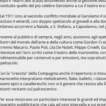
dopo il Teatro alla Scala!) assumendo anche la gestione dell
sostituito quello del più celebre Gerolamo a cui il teatro era 
Dal 1911 sino al secondo conflitto mondiale al Gerolamo il sipar
escluso il venerdì, con doppio spettacolo al giovedì e alla dom
milanesi accorrervi a Natale, a S. Stefano, a Capodanno, nel 
Insieme al pubblico di sempre, negli anni, assistono agli spett
illustri del mondo dell'arte e della cultura come Gordon Crai
Erminio Macario, Paolo Poli, Lila De Nobili, Filippo Crivelli, G
interesse ed i loro scritti come il teatro delle marionette, 
indimenticabile per contenuti e per emozioni, ma soprattutt
spettacolo.
Con la "crescita" della Compagnia anche il repertorio si mis
marionette interpretano melodrammi, fiabe, balletti, i classici 
poemi epici e cavallereschi; non vi è genere che resista alla fa
attanti recitano sul palcoscenico.
Per esse mostrano un particolare interesse le grandi ed imp
siparietto pubblicitario che cala ad ogni intervallo e sui pro