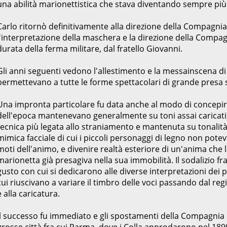
una abilità marionettistica che stava diventando sempre più
Carlo ritornò definitivamente alla direzione della Compagnia 
l'interpretazione della maschera e la direzione della Compagni
durata della ferma militare, dal fratello Giovanni.
Gli anni seguenti vedono l'allestimento e la messainscena di 
permettevano a tutte le forme spettacolari di grande presa s
Una impronta particolare fu data anche al modo di concepire l
dell'epoca mantenevano generalmente su toni assai caricati,
tecnica più legata allo straniamento e mantenuta su tonalità 
mimica facciale di cui i piccoli personaggi di legno non pote
moti dell'animo, e divenire realtà esteriore di un'anima che l
marionetta già presagiva nella sua immobilità. Il sodalizio fra
gusto con cui si dedicarono alle diverse interpretazioni dei 
cui riuscivano a variare il timbro delle voci passando dal regi
e alla caricatura.
Il successo fu immediato e gli spostamenti della Compagn