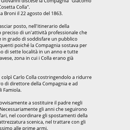
; da Giovanni discese la Compagnia "Giacomo
Cosetta Colla".
a Broni il 22 agosto del 1863.
sciar posto, nell'itinerario della
o preciso di un'attività professionale che
 in grado di soddisfare un pubblico
quenti poiché la Compagnia sostava per
o di sette località in un anno e tutte
vese, zona in cui i Colla erano già
a colpì Carlo Colla costringendolo a ridurre
ro di direttore della Compagnia e ad
i Famiola.
rovvisamente a sostituire il padre negli
a. Necessariamente gli anni che seguirono
ari, nel coordinare gli spostamenti della
rezzatura scenica, nel trattare con gli
ssimo alle prime armi.