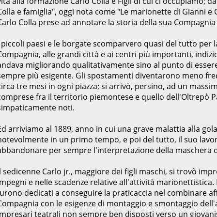
vita alla formazione Carlo Colla e Figli di cui ci occupiamo
Colla e famiglia", oggi nota come "Le marionette di Gianni e 
Carlo Colla prese ad annotare la storia della sua Compagnia 
I piccoli paesi e le borgate scomparvero quasi del tutto per la
Compagnia, alle grandi città e ai centri più importanti, indizi
andava migliorando qualitativamente sino al punto di essere
sempre più esigente. Gli spostamenti diventarono meno fre
circa tre mesi in ogni piazza; si arrivò, persino, ad un massim
comprese fra il territorio piemontese e quello dell'Oltrepò Pa
simpaticamente noti.
Ed arriviamo al 1889, anno in cui una grave malattia alla gol
notevolmente in un primo tempo, e poi del tutto, il suo lavo
abbandonare per sempre l'interpretazione della maschera d
Il sedicenne Carlo jr., maggiore dei figli maschi, si trovò imp
impegni e nelle scadenze relative all'attività marionettistic
furono dedicati a conseguire la praticaccia nel combinare aff
Compagnia con le esigenze di montaggio e smontaggio dell'att
impresari teatrali non sempre ben disposti verso un giovani