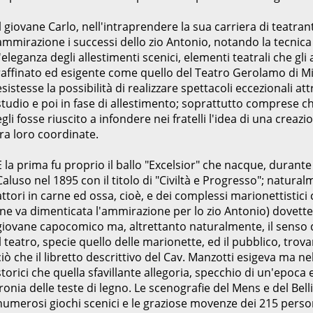
Il giovane Carlo, nell'intraprendere la sua carriera di teatr
ammirazione i successi dello zio Antonio, notando la tecnica 
l'eleganza degli allestimenti scenici, elementi teatrali che g
raffinato ed esigente come quello del Teatro Gerolamo di Mila
esistesse la possibilità di realizzare spettacoli eccezionali a
studio e poi in fase di allestimento; soprattutto comprese
egli fosse riuscito a infondere nei fratelli l'idea di una cre
fra loro coordinate.
E la prima fu proprio il ballo "Excelsior" che nacque, durante 
Caluso nel 1895 con il titolo di "Civiltà e Progresso"; naturalm
attori in carne ed ossa, cioè, e dei complessi marionettistic
(ne va dimenticata l'ammirazione per lo zio Antonio) dovette
giovane capocomico ma, altrettanto naturalmente, il senso d
il teatro, specie quello delle marionette, ed il pubblico, trov
ciò che il libretto descrittivo del Cav. Manzotti esigeva ma 
storici che quella sfavillante allegoria, specchio di un'epoca 
ironia delle teste di legno. Le scenografie del Mens e del Bellio,
numerosi giochi scenici e le graziose movenze dei 215 perso