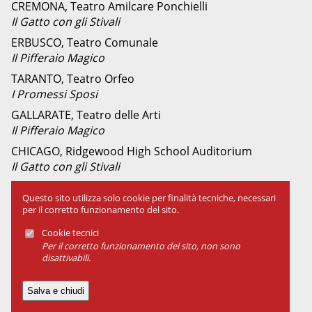
CREMONA, Teatro Amilcare Ponchielli
Il Gatto con gli Stivali
ERBUSCO, Teatro Comunale
Il Pifferaio Magico
TARANTO, Teatro Orfeo
I Promessi Sposi
GALLARATE, Teatro delle Arti
Il Pifferaio Magico
CHICAGO, Ridgewood High School Auditorium
Il Gatto con gli Stivali
SPOLETO, Santa Maria della Piaggia
Questo sito utilizza solo cookie per finalità tecniche, necessari
Il Pifferaio Magico
per il corretto funzionamento del sito.
La serenata di Pierrot
Cookie tecnici
Lo spirito folletto
Per il corretto funzionamento del sito, non sono
disattivabili.
PORTO SANT'ELPIDIO, Festival Internazionale del
Teatro per Ragazzi
Il Pifferaio Magico