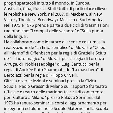
propri spettacoli in tutto il mondo, in Europa,
Australia, Cina, Russia, Stati Uniti (di particolare rilievo
le repliche a New York, nel 2007, di Macbeth, al New
Victory Theater a Broadway), Messico e Sud America.
Nel 1975 e 1976 prende parte a due cicli di trasmissioni
radiofoniche: "I compiti delle vacanze" e "Sulla punta
della lingua".
Ha collaborato come ideatore di scene e costumi alla
realizzazione de "La finta semplice" di Mozart e "Orfeo
all'Inferno" di Offenbach per la regia di Graziella Sciutti,
de "Il flauto magico" di Mozart per la regia di Lorenzo
Arruga, di "Noblesseoblige" di Luigi Santucci per la
regia di Andrèe Ruth Shammah, de "La maschera" di
Bertolazzi per la regia di Filippo Crivelli.
Oltre a diverse lezioni e seminari presso la Civica
Scuola "Paolo Grassi" di Milano sul rapporto fra teatro
ufficiale e teatro delle marionette, cicli di conferenze
per "Cultura a Milano" presso Palazzo Sormani, dal
1979 ha tenuto seminari e corsi di aggiornamento per
insegnanti ed alunni nelle Scuole Materne, nella Scuola