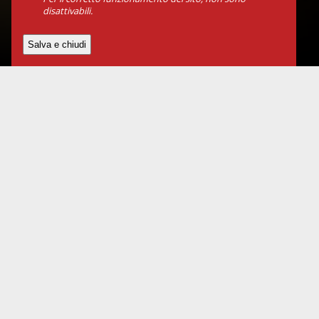
disattivabili.
Dove e quando
Pre
“Test
utili
Il ma
Biglietti
per n
appa
specc
INFO E PRENOTAZIONI
Ed è 
0236590120
diffe
spet
PRENOTA ONLINE