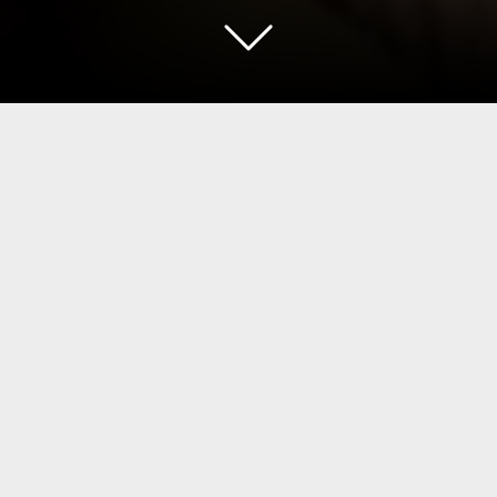
sentazione
e di legno” è uno spettacolo ideato con personaggi an
zzano eccezionalmente marionette mosse a fili corti e
rionettista è un artigiano che costruisce gli oggetti 
arrare storie, racconti e trame portando lo spettator
rentemente lontane dalla propria realtà ma che, sorp
hio o il riflesso.
proprio la capacità evocativa della marionetta, il pic
rente ed in parallasse rispetto a quella del suo anima
tacolazione dove proprio questo antico mestiere e q