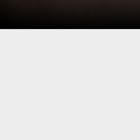
imati da marionettisti a vista che
 sagome dipinte.
che utilizza come strumento espressivo
e in luoghi, epoche e dimensioni
rendentemente, risultano esserne lo
colo attore che prende vita in una forma
tore, a divenire soggetto di una
uesto strumento assumono la funzione