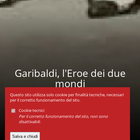
Garibaldi, l'Eroe dei due
mondi
Dal 03 al 03 dic 2011
Questo sito utilizza solo cookie per finalità tecniche, necessari
per il corretto funzionamento del sito.
Cookie tecnici
Per il corretto funzionamento del sito, non sono
disattivabili.