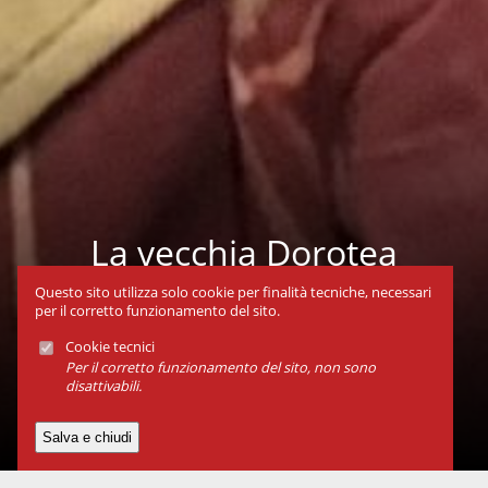
La vecchia Dorotea
Dal 13 al 17 set 2017
Questo sito utilizza solo cookie per finalità tecniche, necessari
per il corretto funzionamento del sito.
Cookie tecnici
Per il corretto funzionamento del sito, non sono
disattivabili.