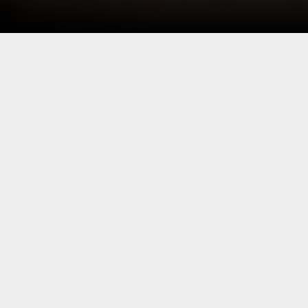
pertorio, conferendo alla trama una
antropofaghi annuncia già nel titolo le
, che correva ad affollare la splendida
be avuto come interprete questo
a realtà quotidiana. L’allestimento
 l’esecuzione dal vivo delle musiche
 senza tempo capace di incantare