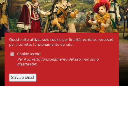
Questo sito utilizza solo cookie per finalità tecniche, necessari
per il corretto funzionamento del sito.
Cookie tecnici
Atelier Carlo Colla & Figli, MILANO, dal 23 gen al 28 feb
Per il corretto funzionamento del sito, non sono
disattivabili.
2027
Il gatto con gli stivali
Associazione Grupporiani
Via Neera 24, 20141, Milano
P.IVA 07285290156
Contatti