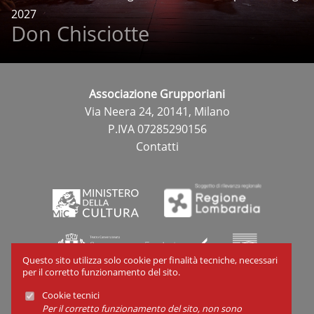
2027
Don Chisciotte
Associazione Grupporiani
Via Neera 24, 20141, Milano
P.IVA 07285290156
Contatti
Questo sito utilizza solo cookie per finalità tecniche, necessari
per il corretto funzionamento del sito.
Cookie tecnici
Cookies
Per il corretto funzionamento del sito, non sono