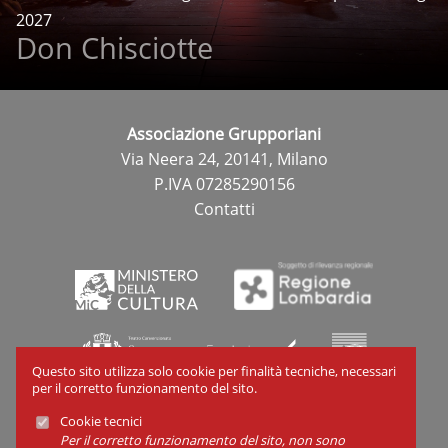
2027
Don Chisciotte
Associazione Grupporiani
Via Neera 24, 20141, Milano
P.IVA 07285290156
Contatti
Questo sito utilizza solo cookie per finalità tecniche, necessari
per il corretto funzionamento del sito.
Cookie tecnici
Cookies
Per il corretto funzionamento del sito, non sono