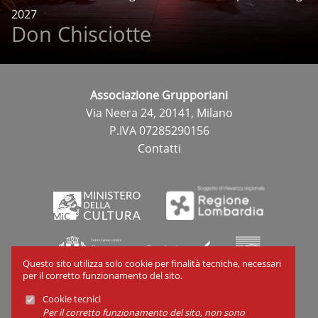
2027
Don Chisciotte
Associazione Grupporiani
Via Neera 24, 20141, Milano
P.IVA 07285290156
Contatti
Questo sito utilizza solo cookie per finalità tecniche, necessari
per il corretto funzionamento del sito.
Cookie tecnici
Cookies
Per il corretto funzionamento del sito, non sono