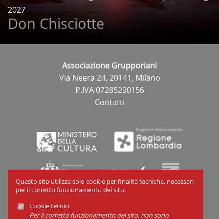
2027
Don Chisciotte
Associazione Grupporiani
Via Neera 24, 20141, Milano
P.IVA 07285290156
Contatti
Questo sito utilizza solo cookie per finalità tecniche, necessari
per il corretto funzionamento del sito.
Cookie tecnici
Cookies
Per il corretto funzionamento del sito, non sono