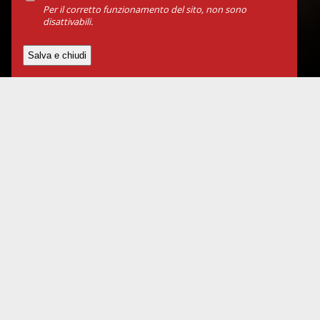
Per il corretto funzionamento del sito, non sono
disattivabili.
Dove e quando
Atelier Carlo Colla & Figli
Via Montegani 35/1
M2 Abbiategrasso / Tram 3
UNIQUE PERFORMANCE
gio. 23 gennaio 2025 - ore 20:00
ACTED IN ENGLISH with Italian surtitles
COSTS