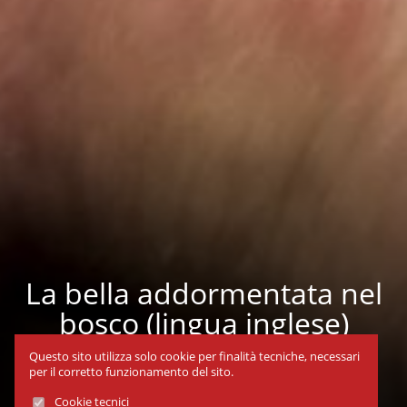
La bella addormentata nel
bosco (lingua inglese)
Dal 23 al 23 gen 2025
Questo sito utilizza solo cookie per finalità tecniche, necessari
per il corretto funzionamento del sito.
Cookie tecnici