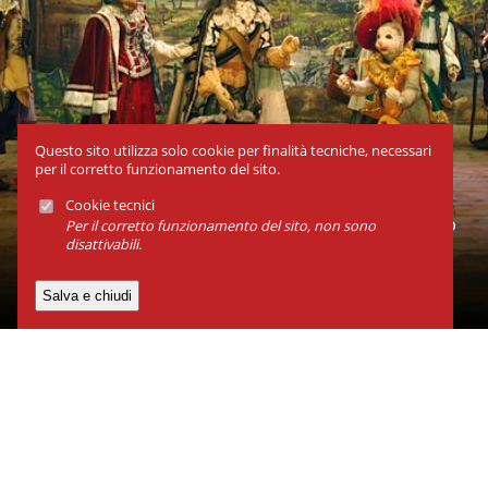
Questo sito utilizza solo cookie per finalità tecniche, necessari
per il corretto funzionamento del sito.
Cookie tecnici
Atelier Carlo Colla & Figli, MILANO, dal 23 gen al 28 feb
Per il corretto funzionamento del sito, non sono
disattivabili.
2027
Il gatto con gli stivali
Associazione Grupporiani
Via Neera 24, 20141, Milano
P.IVA 07285290156
Contatti