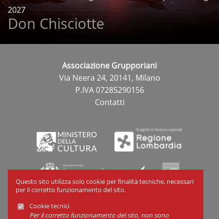
2027
Don Chisciotte
Associazione Grupporiani
Via Neera 24, 20141, Milano
P.IVA 07285290156
Contatti
Questo sito utilizza solo cookie per finalità tecniche, necessari
per il corretto funzionamento del sito.
Cookie tecnici
Cookies
Per il corretto funzionamento del sito, non sono